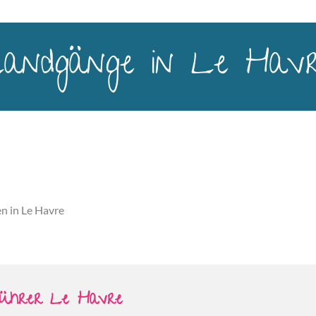
andgänge in Le Hav
n in Le Havre
führer Le Havre