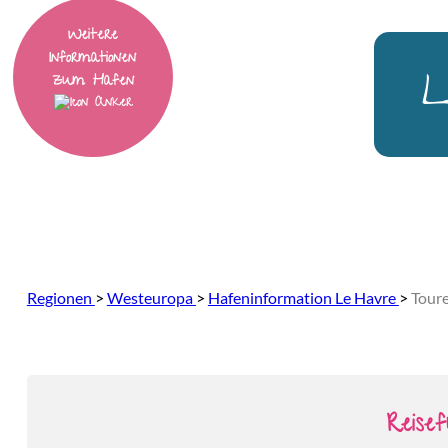
Weitere
Informationen
L
zum Hafen
Regionen
>
Westeuropa
>
Hafeninformation Le Havre
>
Toure
Reise