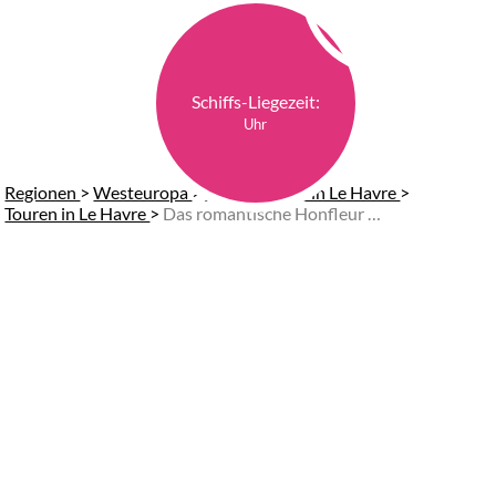
Schiffs-Liegezeit:
Uhr
Regionen
>
Westeuropa
>
Landausflüge in Le Havre
>
Touren in Le Havre
>
Das romantische Honfleur genießen (Start am Hafen)