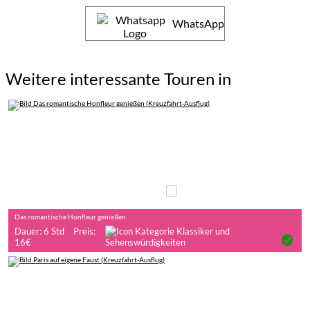
WhatsApp
Weitere interessante Touren in
Auf eigene Faust
Das romantische Honfleur genießen
Dauer: 6 Std
Preis:
check_circle
16€
Auf eigene Faust