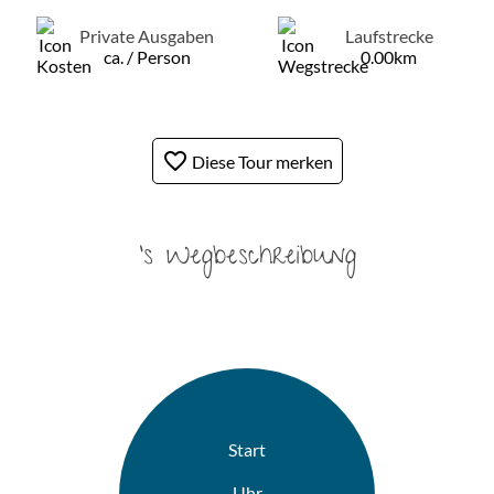
Private Ausgaben
Laufstrecke
ca. / Person
0.00km
favorite_border
Diese Tour merken
's Wegbeschreibung
Start
Uhr