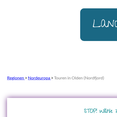
Land
Regionen
>
Nordeuropa
>
Touren in Olden (Nordfjord)
STOP! Wähle 